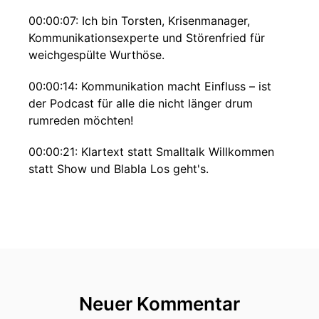
00:00:07: Ich bin Torsten, Krisenmanager,
Kommunikationsexperte und Störenfried für
weichgespülte Wurthöse.
00:00:14: Kommunikation macht Einfluss – ist
der Podcast für alle die nicht länger drum
rumreden möchten!
00:00:21: Klartext statt Smalltalk Willkommen
statt Show und Blabla Los geht's.
00:00:32: Die Krisen des Saarlandes sind sein
Geschäft.
00:00:36: Titelt dieser Brücker Zeitung am
Montag, den vierten Mai zwanzig
sechsundzwanzig und meint mich.
Neuer Kommentar
00:00:47: Ich fühle mich natürlich sehr geehrt