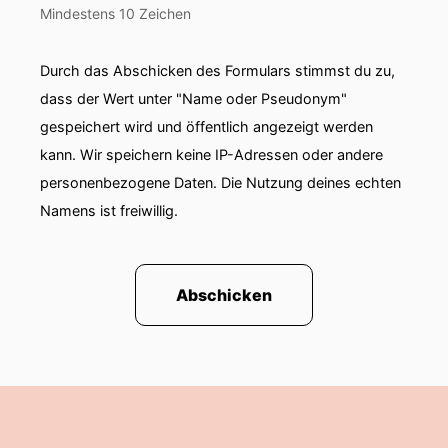
nennt das eine Anführungszeichen Investition.
Mindestens 10 Zeichen
00:01:33: Wer ist dieser Mann?
Durch das Abschicken des Formulars stimmst du zu,
00:01:36: So beginnt der Einstieg in den Text,
dass der Wert unter "Name oder Pseudonym"
wo ich finde sehr gut meine Vita beschreibt und
gespeichert wird und öffentlich angezeigt werden
der sehr gut wiedergibt, in welch einer Situation
kann. Wir speichern keine IP-Adressen oder andere
ich heute bin.
personenbezogene Daten. Die Nutzung deines echten
00:01:56: Und ein Selfmade Millionär hat mir mal
Namens ist freiwillig.
mitgegeben dass das Leben in Dekaden besteht
zwischen zwanzig Und dreißig.
Abschicken
00:02:08: dort findet man sich selbst, sowohl
menschlich wie auch beruflich zwischen dreizig
und vierzig.
00:02:16: Dort fasst man dann im Beruf richtig
Fuß und wird besser.