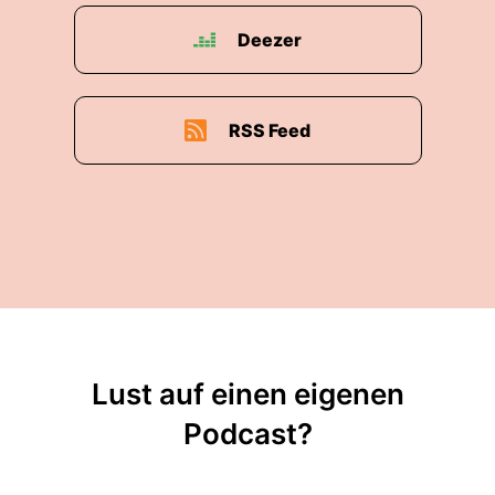
00:03:15: Das S-Volt debageln oder auch der
Ärger mit der deutschen
Deezer
00:03:20: Glasfaser.".
RSS Feed
00:03:22: Ja!
00:03:23: Das ist richtig in diesen Themen
stecke ich drin und mit all diesen Themen hatte
ich zu tun.
00:03:31: Wie kam es dazu?
00:03:34: Ich habe sehr viele Nachrichten
bekommen von Menschen, die mich kennen.
Lust auf einen eigenen
00:03:39: Arme auch von Menschen die mich
Podcast?
nicht kennen.
00:03:42: und ja die wenigsten wissen ja dann in